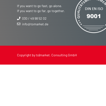
If you want to go fast, go alone.
If you want to go far, go together.
030 / 49 98 52 02
info@tomarket.de
Copyright by to|market. Consulting GmbH