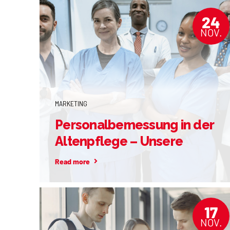
24
NOV.
MARKETING
Personalbemessung in der
Altenpflege – Unsere
Expertise für bessere
Read more
Pflegequalität!
17
NOV.