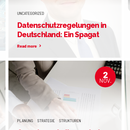
UNCATEGORIZED
Datenschutzregelungen in
Deutschland: Ein Spagat
zwischen
Read more
Selbstbestimmung und
Überregulierung
2
NOV.
PLANUNG
STRATEGIE
STRUKTUREN