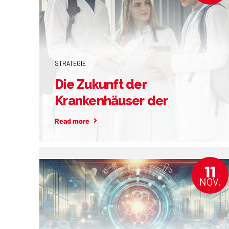
STRATEGIE
Die Zukunft der
Krankenhäuser der
Grundversorgung!
Read more
11
NOV.