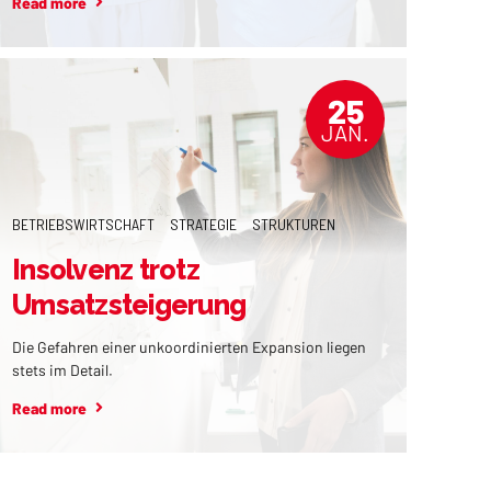
Read more
ein qualitativ ausgerichtetes strategisches
Personalmanagementsystem zu installieren.
25
JAN.
BETRIEBSWIRTSCHAFT
STRATEGIE
STRUKTUREN
Insolvenz trotz
Umsatzsteigerung
Die Gefahren einer unkoordinierten Expansion liegen
stets im Detail.
Read more