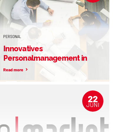
PERSONAL
Innovatives
Personalmanagement in
der Altenpflege!
Read more
22
JUNI