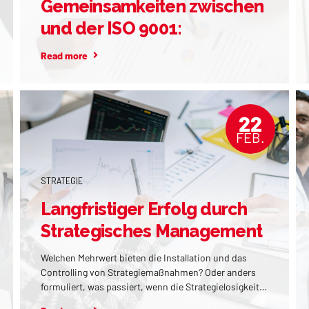
Gemeinsamkeiten zwischen KTQ
und der ISO 9001:
Qualitätsmanagementstandards
Read more
im Fokus
22
FEB.
STRATEGIE
Langfristiger Erfolg durch
Strategisches Management
Welchen Mehrwert bieten die Installation und das
Controlling von Strategiemaßnahmen? Oder anders
formuliert, was passiert, wenn die Strategielosigkeit
regiert?