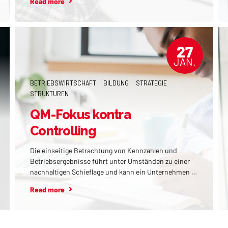
Read more
27
JAN.
BETRIEBSWIRTSCHAFT
BILDUNG
STRATEGIE
STRUKTUREN
QM-Fokus kontra
Controlling
Die einseitige Betrachtung von Kennzahlen und
Betriebsergebnisse führt unter Umständen zu einer
nachhaltigen Schieflage und kann ein Unternehmen in
den dauerhaften Krisenmodus versetzen.
Read more