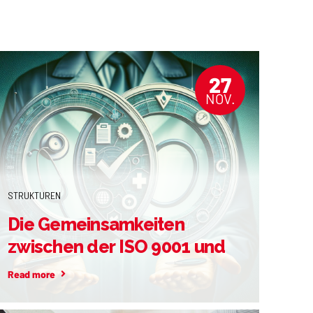
27
NOV.
STRUKTUREN
Die Gemeinsamkeiten
zwischen der ISO 9001 und
der Qualitätsmanagement-
Read more
Richtlinie (QM-RL)