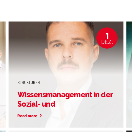
1
DEZ.
STRUKTUREN
Wissensmanagement in der
Sozial- und
Gesundheitsbranche: Ein
Read more
strategischer Ansatz im