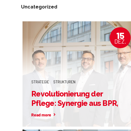
Uncategorized
15
DEZ.
STRATEGIE
STRUKTUREN
Revolutionierung der
Pflege: Synergie aus BPR,
Kaizen und Telematik
Read more
nutzen