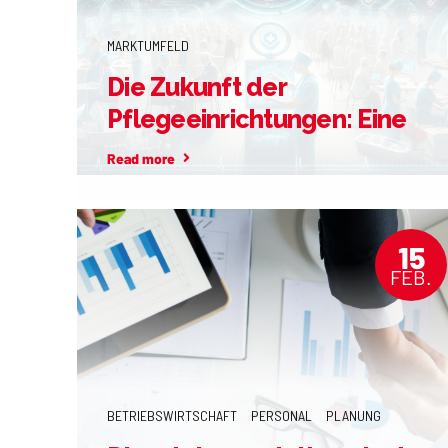
MARKTUMFELD
Die Zukunft der
Pflegeeinrichtungen: Eine
Chance in der
Read more
Krankenhausreform!
15
FEB.
BETRIEBSWIRTSCHAFT
PERSONAL
PLANUNG