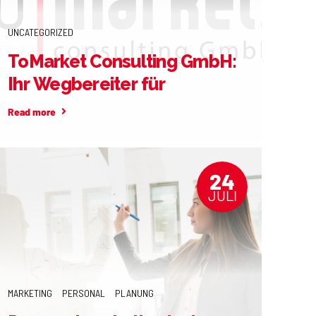
UNCATEGORIZED
ToMarket Consulting GmbH:
Ihr Wegbereiter für
Business Excellence
Read more
24
JULI
MARKETING
PERSONAL
PLANUNG